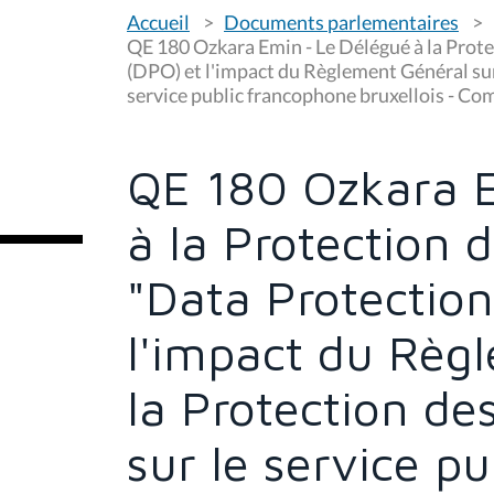
V
Accueil
Documents parlementaires
o
u
QE 180 Ozkara Emin - Le Délégué à la Prot
s
(DPO) et l'impact du Règlement Général su
ê
service public francophone bruxellois - C
t
e
s
i
c
QE 180 Ozkara E
i
:
à la Protection
"Data Protection
l'impact du Règ
la Protection d
sur le service p