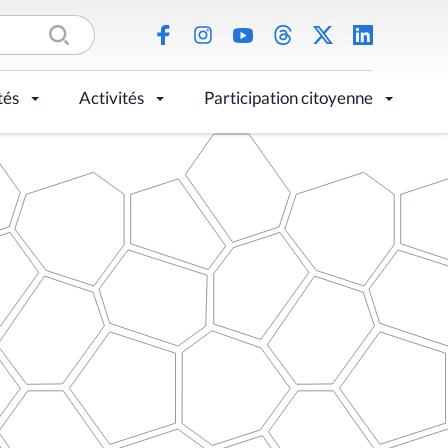
tés
Activités
Participation citoyenne