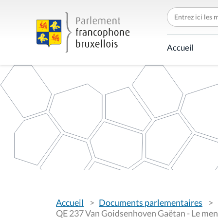
C
h
e
r
c
Accueil
h
e
r
p
a
r
V
Accueil
Documents parlementaires
o
u
QE 237 Van Goidsenhoven Gaëtan - Le ment