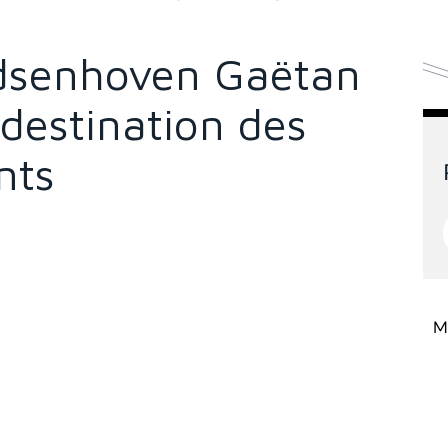
dsenhoven Gaëtan
destination des
nts
Mi