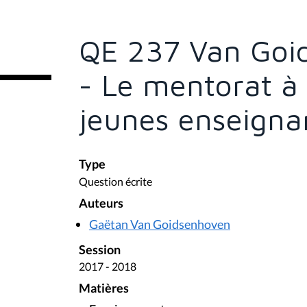
s
ê
t
e
QE 237 Van Goi
s
i
c
- Le mentorat à 
i
:
jeunes enseigna
Type
Question écrite
Auteurs
Gaëtan Van Goidsenhoven
Session
2017 - 2018
Matières