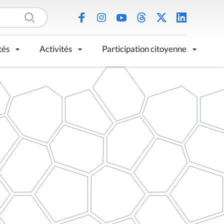
tés
Activités
Participation citoyenne