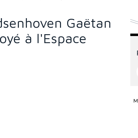
dsenhoven Gaëtan
royé à l'Espace
Mi