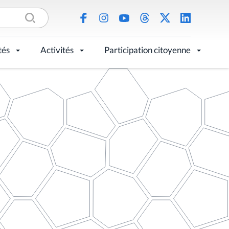
tés
Activités
Participation citoyenne