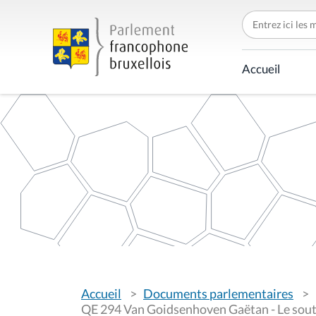
C
h
e
r
c
Accueil
h
e
r
p
a
r
V
Accueil
Documents parlementaires
o
u
QE 294 Van Goidsenhoven Gaëtan - Le sout