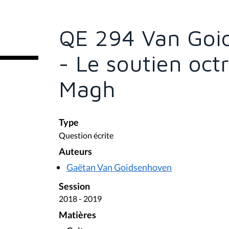
s
ê
t
e
QE 294 Van Goi
s
i
c
- Le soutien oct
i
:
Magh
Type
Question écrite
Auteurs
Gaëtan Van Goidsenhoven
Session
2018 - 2019
Matières