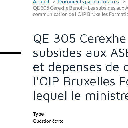
Accueil
Documents parlementaires
o
u
QE 305 Cerexhe Benoit - Les subsides aux A
s
communication de l'OIP Bruxelles Formation 
ê
t
e
s
QE 305 Cerexhe 
i
c
i
subsides aux ASB
:
et dépenses de
l'OIP Bruxelles 
lequel le ministre
Type
Question écrite