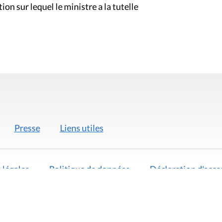
n sur lequel le ministre a la tutelle
Presse
Liens utiles
 légales
Politique de données
Déclaration d'acces