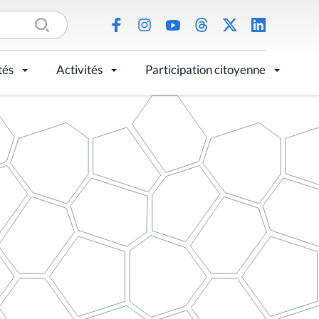
tés
Activités
Participation citoyenne