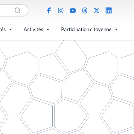
tés
Activités
Participation citoyenne