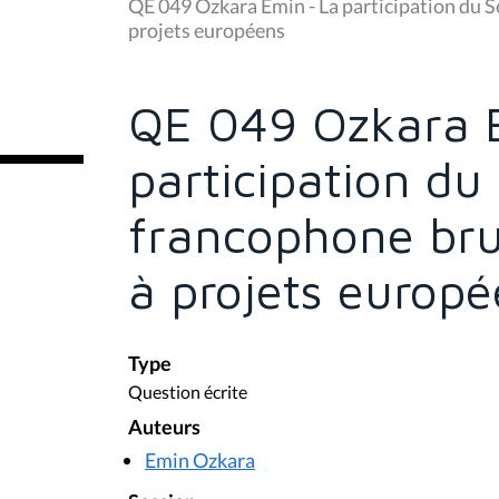
u
QE 049 Ozkara Emin - La participation du S
s
projets européens
ê
t
e
s
QE 049 Ozkara 
i
c
i
participation du
:
francophone bru
à projets europ
Type
Question écrite
Auteurs
Emin Ozkara