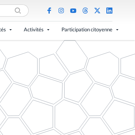
tés
Activités
Participation citoyenne