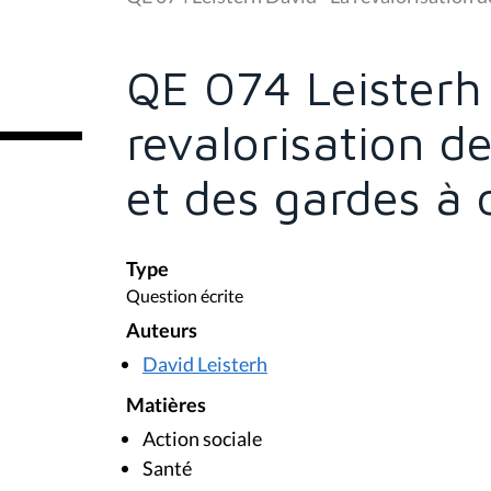
s
ê
t
e
QE 074 Leisterh
s
i
c
revalorisation de
i
:
et des gardes à 
Type
Question écrite
Auteurs
David Leisterh
Matières
Action sociale
Santé