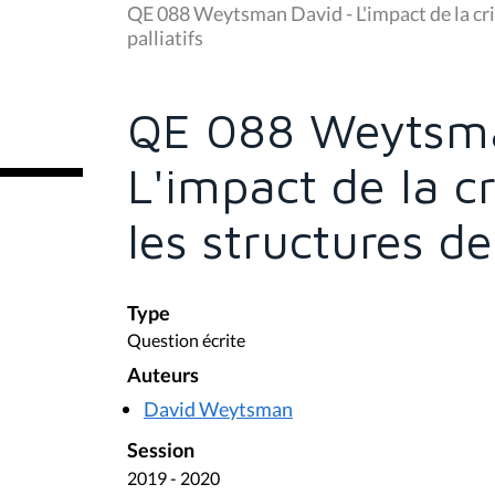
u
QE 088 Weytsman David - L'impact de la cris
s
palliatifs
ê
t
e
s
QE 088 Weytsma
i
c
i
L'impact de la c
:
les structures de
Type
Question écrite
Auteurs
David Weytsman
Session
2019 - 2020