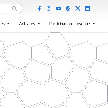
tés
Activités
Participation citoyenne