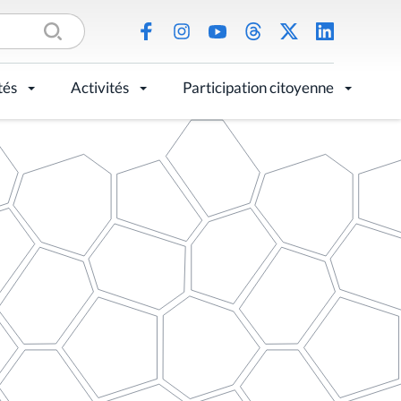
tés
Activités
Participation citoyenne