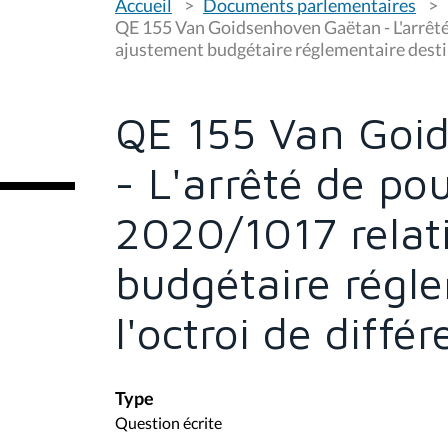
Accueil
Documents parlementaires
o
u
QE 155 Van Goidsenhoven Gaëtan - L'arrêté
s
ajustement budgétaire réglementaire destin
ê
t
e
s
QE 155 Van Goi
i
c
i
- L'arrêté de po
:
2020/1017 relat
budgétaire régle
l'octroi de diffé
Type
Question écrite