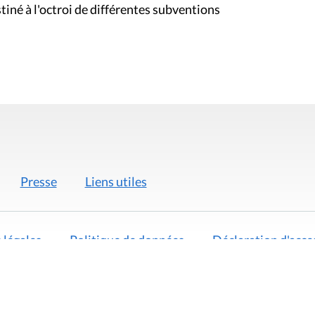
iné à l'octroi de différentes subventions
Presse
Liens utiles
 légales
Politique de données
Déclaration d'acces