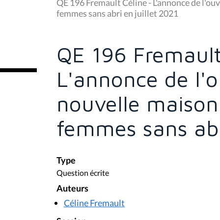
u
QE 196 Fremault Céline - L'annonce de l'ou
s
femmes sans abri en juillet 2021
ê
t
e
s
QE 196 Fremault
i
c
i
L'annonce de l'
:
nouvelle maison 
femmes sans abri
Type
Question écrite
Auteurs
Céline Fremault