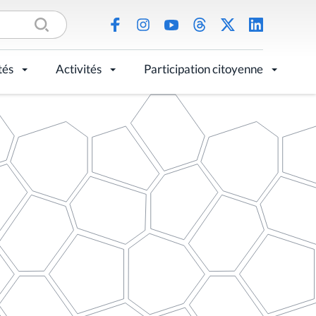
tés
Activités
Participation citoyenne