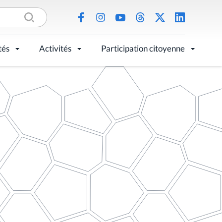
tés
Activités
Participation citoyenne