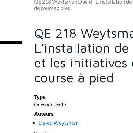
u
QE 218 Weytsman David - L’installation de pi
s
de course à pied
ê
t
e
s
QE 218 Weytsma
i
c
i
L’installation de
:
et les initiative
course à pied
Type
Question écrite
Auteurs
David Weytsman