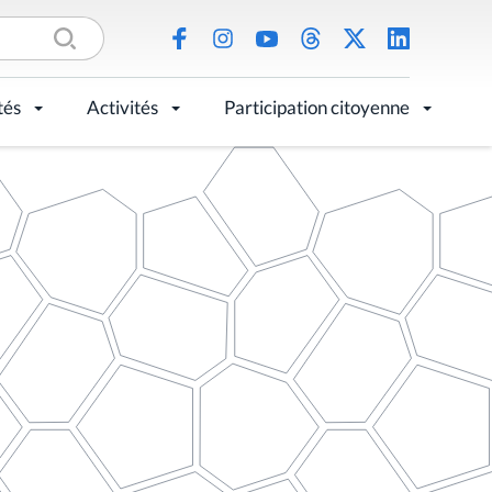
tés
Activités
Participation citoyenne