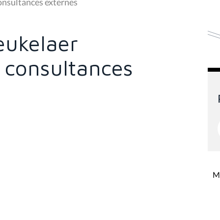
onsultances externes
eukelaer
s consultances
Mi