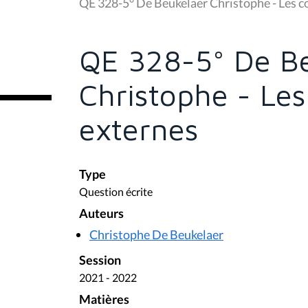
u
QE 328-5° De Beukelaer Christophe - Les c
s
ê
t
e
QE 328-5° De B
s
i
c
Christophe - Le
i
:
externes
Type
Question écrite
Auteurs
Christophe De Beukelaer
Session
2021 - 2022
Matières