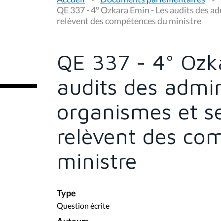
o
u
QE 337 - 4° Ozkara Emin - Les audits des ad
s
relèvent des compétences du ministre
ê
t
e
s
QE 337 - 4° Ozk
i
c
i
audits des admin
:
organismes et se
relèvent des co
ministre
Type
Question écrite