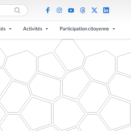
tés
Activités
Participation citoyenne