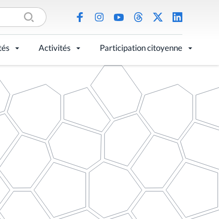
tés
Activités
Participation citoyenne