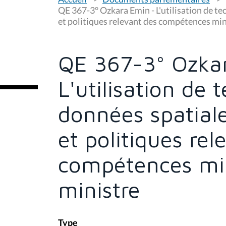
o
u
QE 367-3° Ozkara Emin - L'utilisation de t
s
et politiques relevant des compétences mini
ê
t
e
s
QE 367-3° Ozka
i
c
i
L'utilisation de 
:
données spatial
et politiques rel
compétences mini
ministre
Type