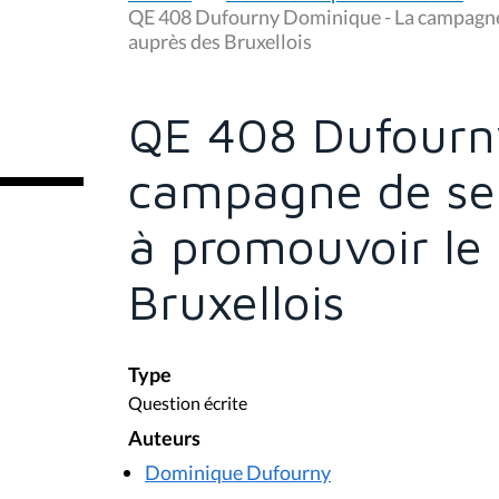
u
QE 408 Dufourny Dominique - La campagne 
s
auprès des Bruxellois
ê
t
e
s
QE 408 Dufourn
i
c
i
campagne de sens
:
à promouvoir le
Bruxellois
Type
Question écrite
Auteurs
Dominique Dufourny