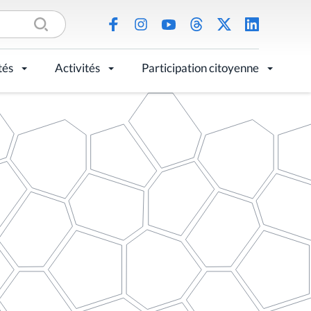
tés
Activités
Participation citoyenne