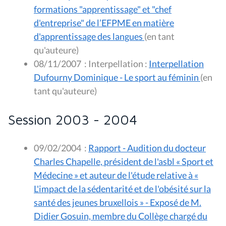
formations "apprentissage" et "chef
d'entreprise" de l’EFPME en matière
d'apprentissage des langues
(en tant
qu'auteure)
08/11/2007
:
Interpellation :
Interpellation
Dufourny Dominique - Le sport au féminin
(en
tant qu'auteure)
Session 2003 - 2004
09/02/2004
:
Rapport - Audition du docteur
Charles Chapelle, président de l'asbl « Sport et
Médecine » et auteur de l'étude relative à «
L'impact de la sédentarité et de l'obésité sur la
santé des jeunes bruxellois » - Exposé de M.
Didier Gosuin, membre du Collège chargé du