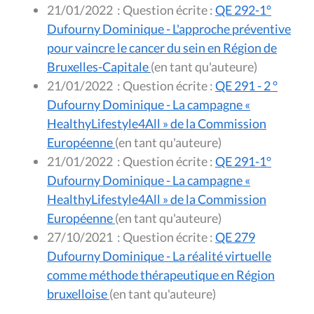
21/01/2022
:
Question écrite :
QE 292-1°
Dufourny Dominique - L'approche préventive
pour vaincre le cancer du sein en Région de
Bruxelles-Capitale
(en tant qu'auteure)
21/01/2022
:
Question écrite :
QE 291 - 2 °
Dufourny Dominique - La campagne «
HealthyLifestyle4All » de la Commission
Européenne
(en tant qu'auteure)
21/01/2022
:
Question écrite :
QE 291-1°
Dufourny Dominique - La campagne «
HealthyLifestyle4All » de la Commission
Européenne
(en tant qu'auteure)
27/10/2021
:
Question écrite :
QE 279
Dufourny Dominique - La réalité virtuelle
comme méthode thérapeutique en Région
bruxelloise
(en tant qu'auteure)