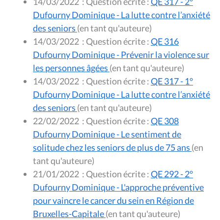
14/03/2022
:
Question écrite :
QE 317 - 2°
Dufourny Dominique - La lutte contre l’anxiété
des seniors
(en tant qu'auteure)
14/03/2022
:
Question écrite :
QE 316
Dufourny Dominique - Prévenir la violence sur
les personnes âgées
(en tant qu'auteure)
14/03/2022
:
Question écrite :
QE 317 - 1°
Dufourny Dominique - La lutte contre l’anxiété
des seniors
(en tant qu'auteure)
22/02/2022
:
Question écrite :
QE 308
Dufourny Dominique - Le sentiment de
solitude chez les seniors de plus de 75 ans
(en
tant qu'auteure)
21/01/2022
:
Question écrite :
QE 292 - 2°
Dufourny Dominique - L'approche préventive
pour vaincre le cancer du sein en Région de
Bruxelles-Capitale
(en tant qu'auteure)