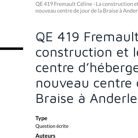
u
QE 419 Fremault Céline - La construction e
s
nouveau centre de jour de la Braise à Ander
ê
t
e
s
QE 419 Fremault
i
c
i
construction et 
:
centre d’héberg
nouveau centre d
Braise à Anderle
Type
Question écrite
Auteurs