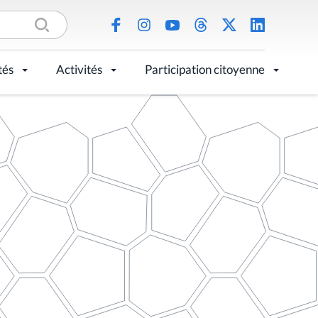
tés
Activités
Participation citoyenne