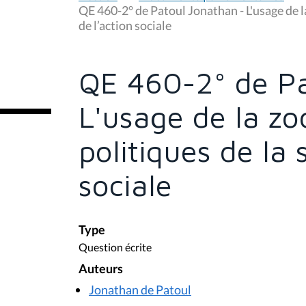
u
QE 460-2° de Patoul Jonathan - L'usage de la
s
de l’action sociale
ê
t
e
s
QE 460-2° de Pa
i
c
i
L'usage de la zo
:
politiques de la 
sociale
Type
Question écrite
Auteurs
Jonathan de Patoul