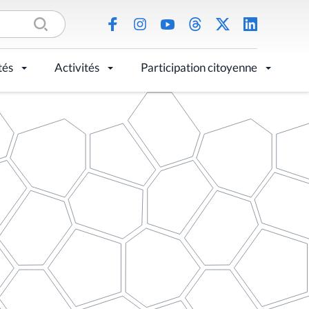
tés
Activités
Participation citoyenne