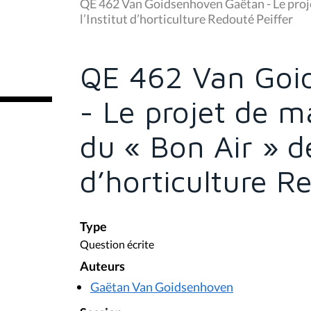
u
QE 462 Van Goidsenhoven Gaëtan - Le projet 
s
l’Institut d’horticulture Redouté Peiffer
ê
t
e
s
QE 462 Van Goi
i
c
i
- Le projet de ma
:
du « Bon Air » de
d’horticulture R
Type
Question écrite
Auteurs
Gaëtan Van Goidsenhoven