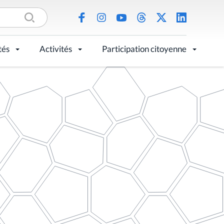
tés
Activités
Participation citoyenne