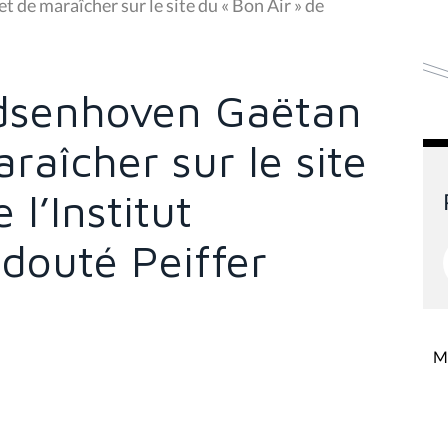
de maraîcher sur le site du « Bon Air » de
dsenhoven Gaëtan
raîcher sur le site
 l’Institut
edouté Peiffer
Mi