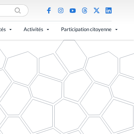
tés
Activités
Participation citoyenne