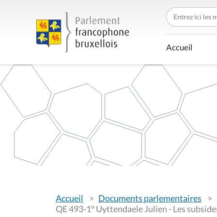
C
h
e
r
c
Accueil
h
e
r
p
a
r
V
Accueil
Documents parlementaires
o
u
QE 493-1° Uyttendaele Julien - Les subside
s