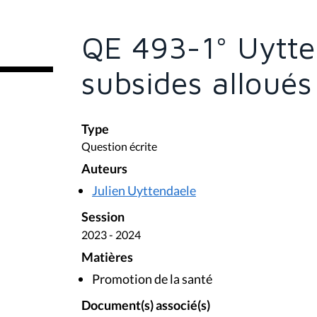
ê
t
e
QE 493-1° Uytte
s
i
c
subsides alloués
i
:
Type
Question écrite
Auteurs
Julien Uyttendaele
Session
2023 - 2024
Matières
Promotion de la santé
Document(s) associé(s)