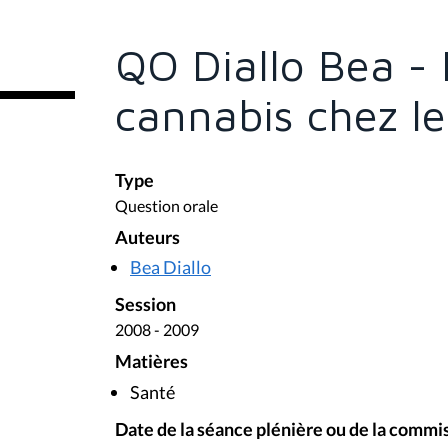
ê
t
e
QO Diallo Bea -
s
i
c
cannabis chez le
i
:
Type
Question orale
Auteurs
Bea Diallo
Session
2008 - 2009
Matières
Santé
Date de la séance plénière ou de la commi