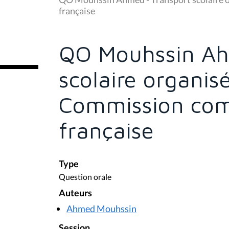
s
française
ê
t
e
s
QO Mouhssin Ah
i
c
i
scolaire organisé
:
Commission co
française
Type
Question orale
Auteurs
Ahmed Mouhssin
Session