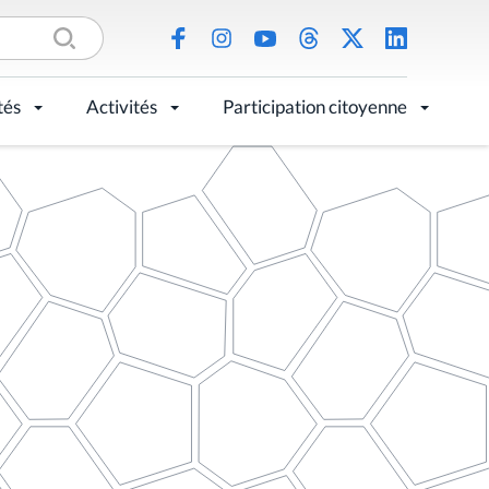
tés
Activités
Participation citoyenne