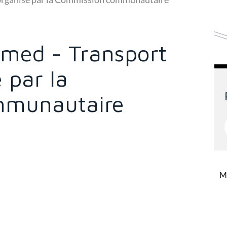
med - Transport
 par la
mmunautaire
Mi