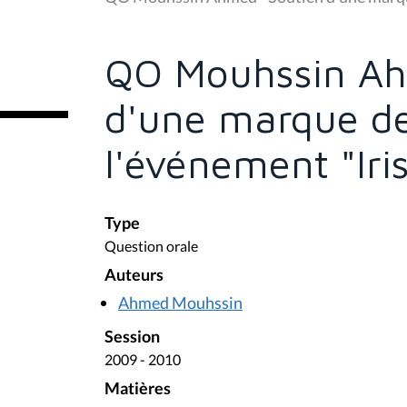
s
ê
t
e
QO Mouhssin Ah
s
i
c
d'une marque de
i
:
l'événement "Iri
Type
Question orale
Auteurs
Ahmed Mouhssin
Session
2009 - 2010
Matières