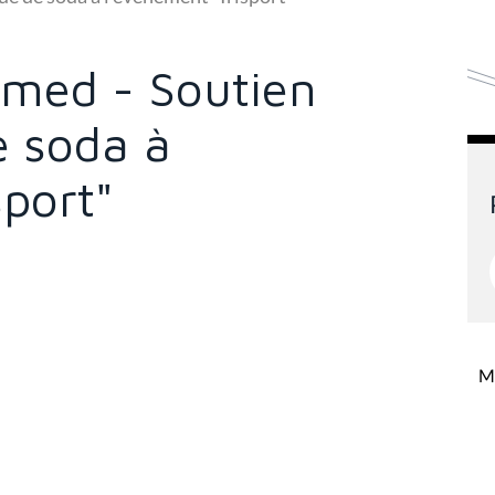
med - Soutien
 soda à
sport"
Mi