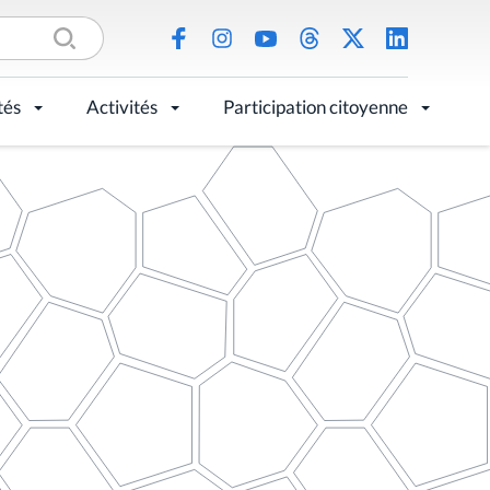
tés
Activités
Participation citoyenne