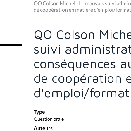
u
QO Colson Michel - Le mauvais suivi admini
s
de coopération en matière d'emploi/forma
ê
t
e
s
QO Colson Miche
i
c
i
suivi administrat
:
conséquences au
de coopération 
d'emploi/format
Type
Question orale
Auteurs