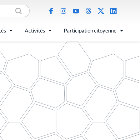
tés
Activités
Participation citoyenne