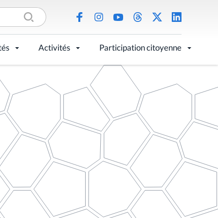
tés
Activités
Participation citoyenne