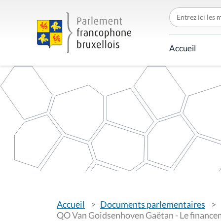
C
h
e
r
c
Accueil
h
e
r
p
a
r
V
Accueil
Documents parlementaires
o
u
QO Van Goidsenhoven Gaëtan - Le financeme