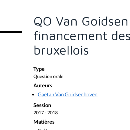
s
ê
t
e
QO Van Goidsen
s
i
c
financement des 
i
:
bruxellois
Type
Question orale
Auteurs
Gaëtan Van Goidsenhoven
Session
2017 - 2018
Matières