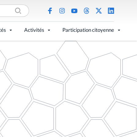
tés
Activités
Participation citoyenne