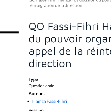
s
réintégration de la direction
ê
t
e
s
QO Fassi-Fihri H
i
c
i
du pouvoir organ
:
appel de la réint
direction
Type
Question orale
Auteurs
Hamza Fassi-Fihri
Session