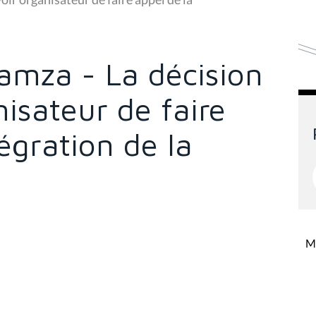
amza - La décision
isateur de faire
égration de la
Mi