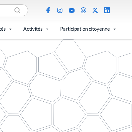
tés
Activités
Participation citoyenne