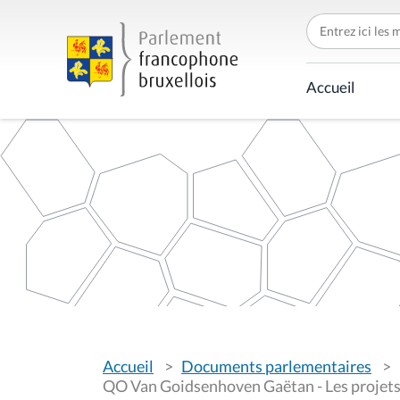
C
h
e
r
c
Accueil
h
e
r
p
a
r
V
Accueil
Documents parlementaires
o
u
QO Van Goidsenhoven Gaëtan - Les projets r
s