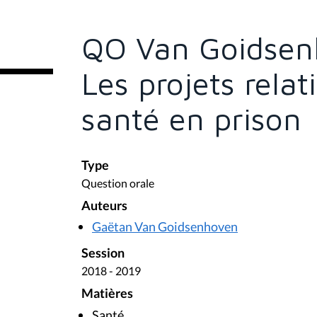
ê
t
e
QO Van Goidsen
s
i
c
Les projets relat
i
:
santé en prison
Type
Question orale
Auteurs
Gaëtan Van Goidsenhoven
Session
2018 - 2019
Matières
Santé