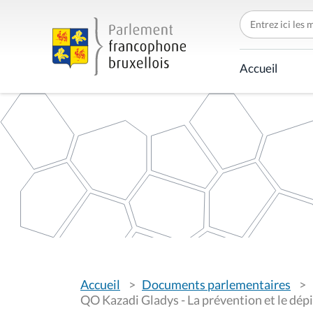
C
h
e
r
c
Accueil
h
e
r
p
a
r
V
Accueil
Documents parlementaires
o
u
QO Kazadi Gladys - La prévention et le dépi
s