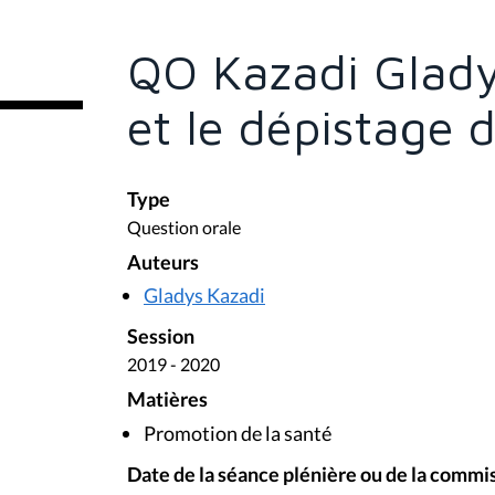
ê
t
e
QO Kazadi Glady
s
i
c
et le dépistage d
i
:
Type
Question orale
Auteurs
Gladys Kazadi
Session
2019 - 2020
Matières
Promotion de la santé
Date de la séance plénière ou de la commi