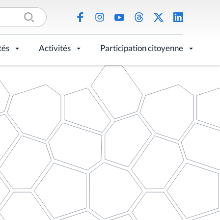
tés
Activités
Participation citoyenne