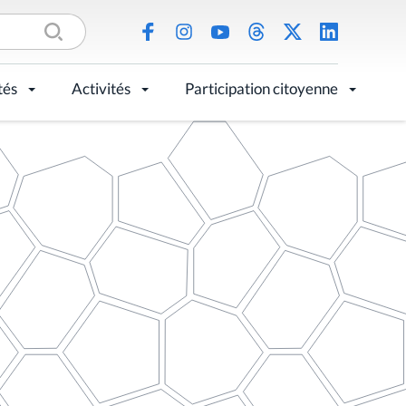
tés
Activités
Participation citoyenne