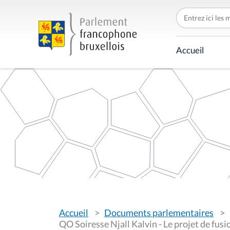
C
h
e
r
c
Accueil
h
e
r
p
a
r
V
Accueil
Documents parlementaires
o
u
QO Soiresse Njall Kalvin - Le projet de fu