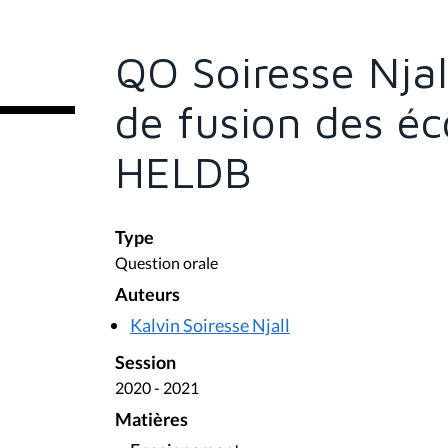
s
ê
t
e
QO Soiresse Njall
s
i
c
de fusion des éc
i
:
HELDB
Type
Question orale
Auteurs
Kalvin Soiresse Njall
Session
2020 - 2021
Matières