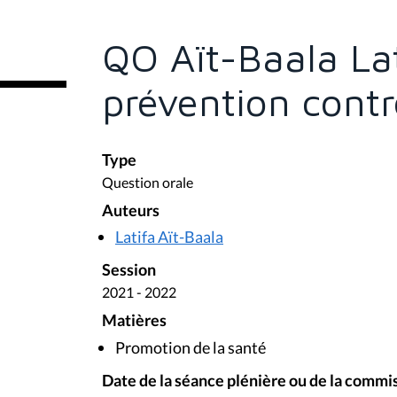
ê
t
e
QO Aït-Baala Lat
s
i
c
prévention contr
i
:
Type
Question orale
Auteurs
Latifa Aït-Baala
Session
2021 - 2022
Matières
Promotion de la santé
Date de la séance plénière ou de la commi