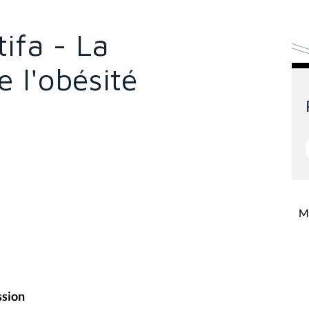
ifa - La
e l'obésité
Mi
ssion