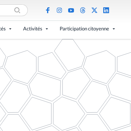
tés
Activités
Participation citoyenne