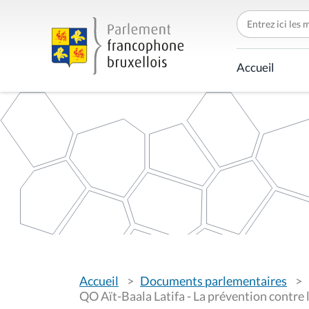
C
h
e
r
c
Accueil
h
e
r
p
a
r
V
Accueil
Documents parlementaires
o
u
QO Aït-Baala Latifa - La prévention contre 
s