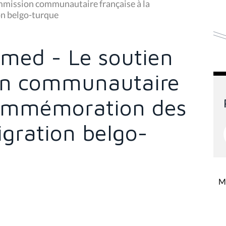
mission communautaire française à la
n belgo-turque
med - Le soutien
on communautaire
commémoration des
igration belgo-
Mi