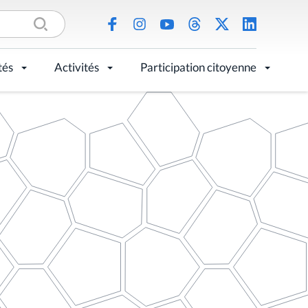
tés
Activités
Participation citoyenne