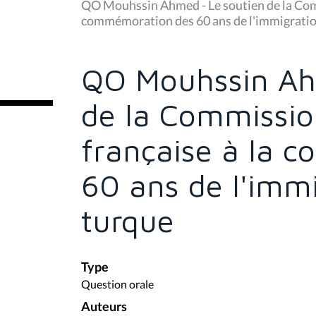
u
QO Mouhssin Ahmed - Le soutien de la Com
s
commémoration des 60 ans de l'immigratio
ê
t
e
s
QO Mouhssin Ah
i
c
i
de la Commissi
:
française à la 
60 ans de l'imm
turque
Type
Question orale
Auteurs