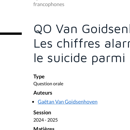
s
francophones
ê
t
e
s
QO Van Goidsen
i
c
i
Les chiffres al
:
le suicide parmi
Type
Question orale
Auteurs
Gaëtan Van Goidsenhoven
Session
2024 - 2025
Matières