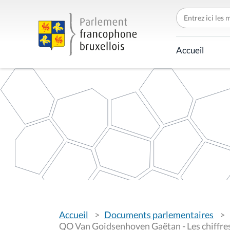
C
h
e
r
c
Accueil
h
e
r
p
a
r
V
Accueil
Documents parlementaires
o
u
QO Van Goidsenhoven Gaëtan - Les chiffres