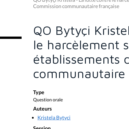
s
Commission communautaire française
ê
t
e
s
QO Bytyçi Kristel
i
c
i
le harcèlement s
:
établissements 
communautaire 
Type
Question orale
Auteurs
Kristela Bytyci
Session