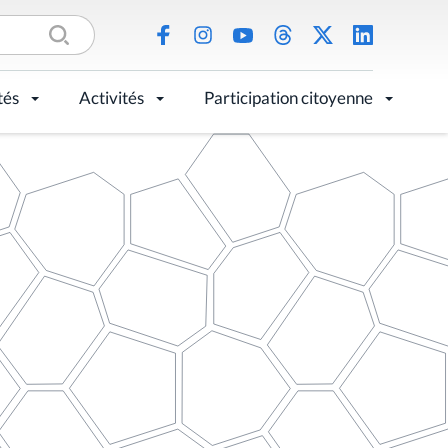
tés
Activités
Participation citoyenne