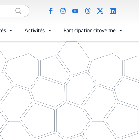
tés
Activités
Participation citoyenne