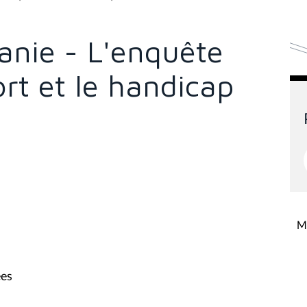
nie - L'enquête
rt et le handicap
Mi
ées