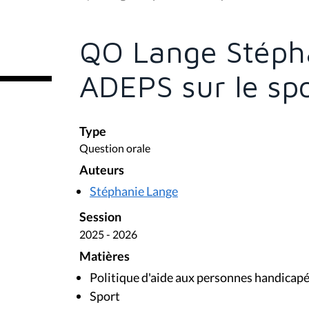
s
ê
t
e
QO Lange Stépha
s
i
c
ADEPS sur le spo
i
:
Type
Question orale
Auteurs
Stéphanie Lange
Session
2025 - 2026
Matières
Politique d'aide aux personnes handicap
Sport