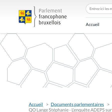
C
h
e
r
c
Accueil
h
e
r
p
a
r
V
Accueil
Documents parlementaires
o
u
QO Lange Stéphanie - L'enquête ADEPS sur l