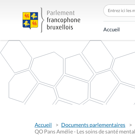
C
h
e
r
c
Accueil
h
e
r
p
a
r
V
Accueil
Documents parlementaires
o
u
QO Pans Amélie - Les soins de santé mental