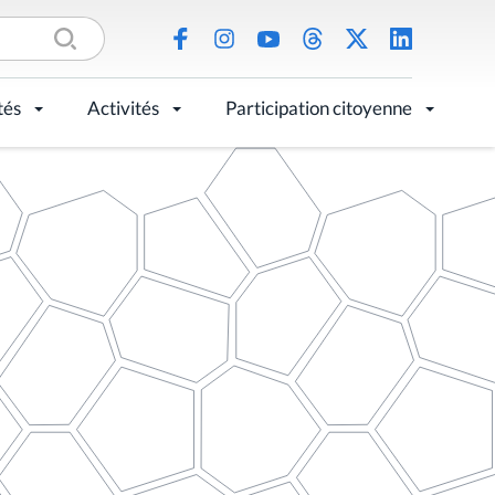
tés
Activités
Participation citoyenne