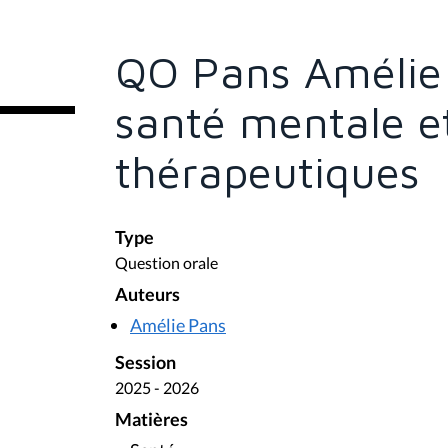
s
ê
t
e
QO Pans Amélie 
s
i
c
santé mentale et
i
:
thérapeutiques
Type
Question orale
Auteurs
Amélie Pans
Session
2025 - 2026
Matières