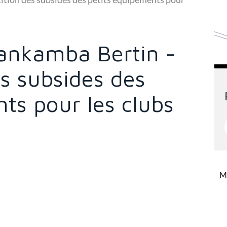
nkamba Bertin -
es subsides des
ts pour les clubs
Mi