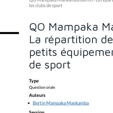
s
les clubs de sport
ê
t
e
s
QO Mampaka Ma
i
c
i
La répartition d
:
petits équipemen
de sport
Type
Question orale
Auteurs
Bertin Mampaka Mankamba
Session