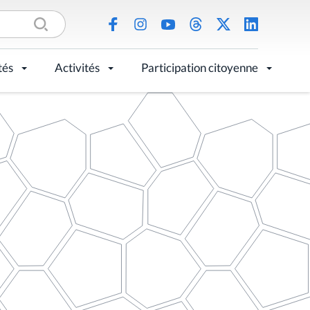
tés
Activités
Participation citoyenne