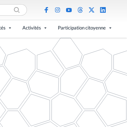
tés
Activités
Participation citoyenne