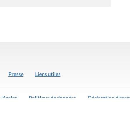
Presse
Liens utiles
 légales
Politique de données
Déclaration d'acces