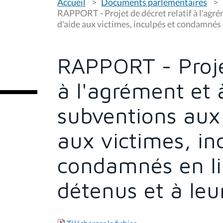
Accueil
Documents parlementaires
o
u
RAPPORT - Projet de décret relatif à l'agré
s
d'aide aux victimes, inculpés et condamnés 
ê
t
e
s
RAPPORT - Projet
i
c
i
à l'agrément et à
:
subventions aux 
aux victimes, in
condamnés en li
détenus et à leu