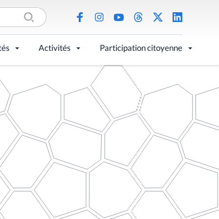
tés
Activités
Participation citoyenne