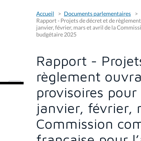
V
Accueil
Documents parlementaires
o
u
Rapport - Projets de décret et de règlement
s
janvier, février, mars et avril de la Commi
ê
budgétaire 2025
t
e
s
i
c
Rapport - Projet
i
:
règlement ouvra
provisoires pour
janvier, février,
Commission co
française pour l