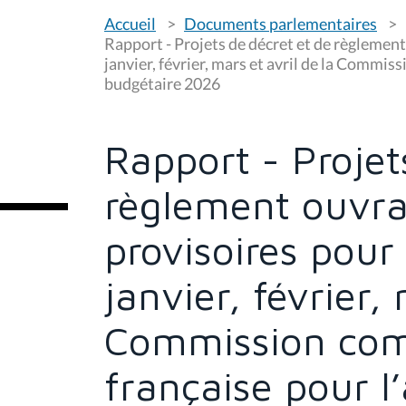
V
Accueil
Documents parlementaires
o
u
Rapport - Projets de décret et de règlement
s
janvier, février, mars et avril de la Commi
ê
budgétaire 2026
t
e
s
i
c
Rapport - Projet
i
:
règlement ouvra
provisoires pour
janvier, février,
Commission co
française pour l