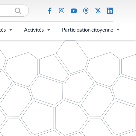
tés
Activités
Participation citoyenne