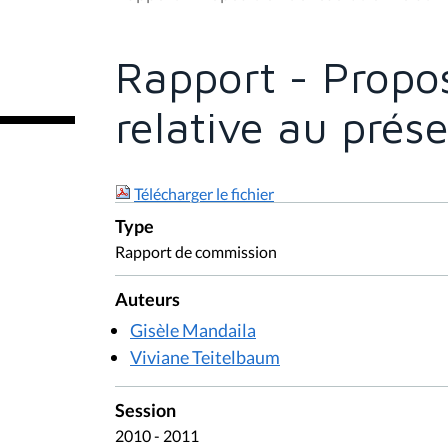
s
ê
t
e
Rapport - Propos
s
i
c
relative au prés
i
:
Télécharger le fichier
Type
Rapport de commission
Auteurs
Gisèle Mandaila
Viviane Teitelbaum
Session
2010 - 2011