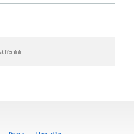
atif féminin
Presse
Liens utiles