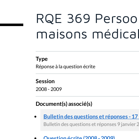
ê
t
e
RQE 369 Persoon
s
i
c
maisons médica
i
:
Type
Réponse à la question écrite
Session
2008 - 2009
Document(s) associé(s)
Bulletin des questions et réponses - 17
Bulletin des questions et réponses 9 janvier
Question écrite (2008 - 2009)