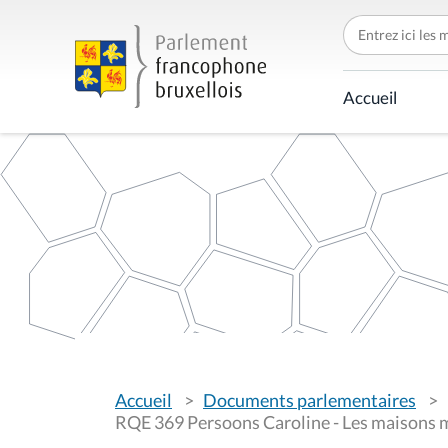
C
h
e
r
c
Accueil
h
e
r
p
a
r
V
Accueil
Documents parlementaires
o
u
RQE 369 Persoons Caroline - Les maisons 
s