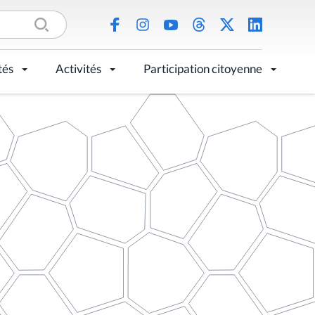
tés
Activités
Participation citoyenne