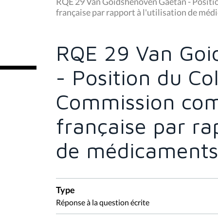
u
RQE 29 Van Goidshenoven Gaëtan - Positi
s
française par rapport à l'utilisation de mé
ê
t
e
s
RQE 29 Van Goi
i
c
i
- Position du Co
:
Commission co
française par rap
de médicaments
Type
Réponse à la question écrite