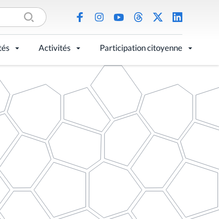
tés
Activités
Participation citoyenne