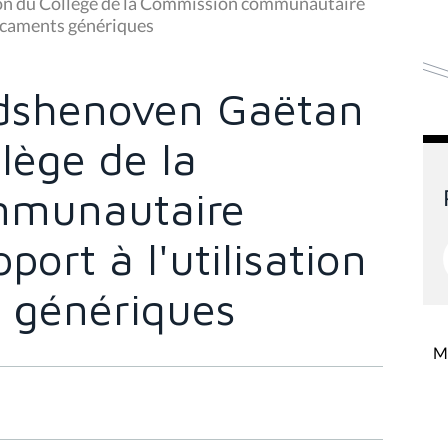
on du Collège de la Commission communautaire
dicaments génériques
dshenoven Gaëtan
llège de la
mmunautaire
port à l'utilisation
 génériques
Mi