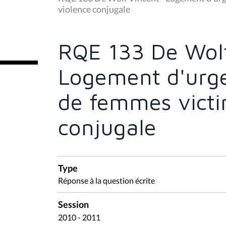
s
violence conjugale
ê
t
e
s
RQE 133 De Wolf
i
c
i
Logement d'urge
:
de femmes victi
conjugale
Type
Réponse à la question écrite
Session
2010 - 2011