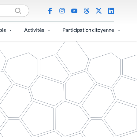
tés
Activités
Participation citoyenne