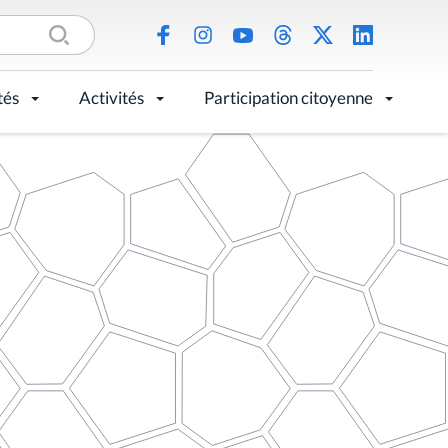
tés
Activités
Participation citoyenne