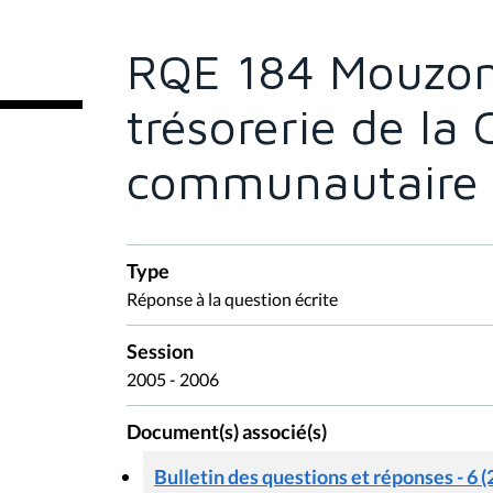
ê
t
e
RQE 184 Mouzon
s
i
c
trésorerie de la
i
:
communautaire 
Type
Réponse à la question écrite
Session
2005 - 2006
Document(s) associé(s)
Bulletin des questions et réponses - 6 (