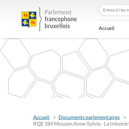
C
h
e
r
c
Accueil
h
e
r
p
a
r
V
Accueil
Documents parlementaires
o
u
RQE 184 Mouzon Anne-Sylvie - La trésorer
s