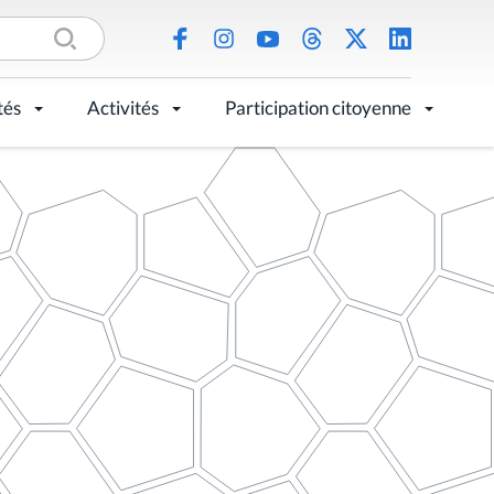
tés
Activités
Participation citoyenne