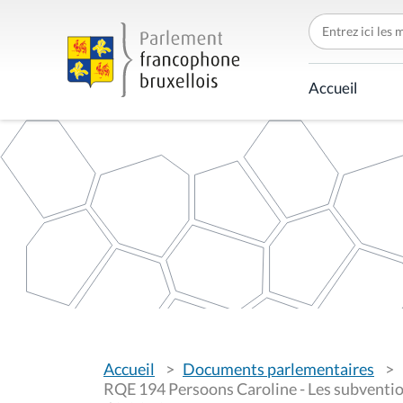
C
h
e
r
c
Accueil
h
e
r
p
a
r
V
Accueil
Documents parlementaires
o
u
RQE 194 Persoons Caroline - Les subventio
s