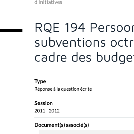
d'initiatives
ê
t
e
s
RQE 194 Persoon
i
c
i
subventions octr
:
cadre des budget
Type
Réponse à la question écrite
Session
2011 - 2012
Document(s) associé(s)