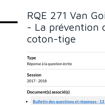
ê
t
e
RQE 271 Van Go
s
i
c
- La prévention 
i
:
coton-tige
Type
Réponse à la question écrite
Session
2017 - 2018
Document(s) associé(s)
Bulletin des questions et réponses - 13