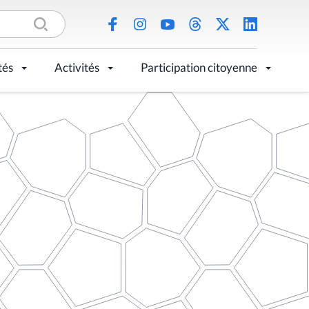
tés
Activités
Participation citoyenne