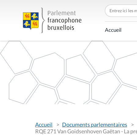
C
h
e
r
c
Accueil
h
e
r
p
a
r
V
Accueil
Documents parlementaires
o
u
RQE 271 Van Goidsenhoven Gaëtan - La prév
s