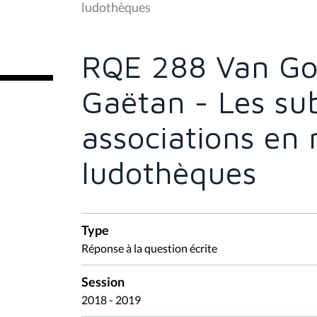
s
ludothèques
ê
t
e
s
RQE 288 Van Go
i
c
i
Gaëtan - Les su
:
associations en 
ludothèques
Type
Réponse à la question écrite
Session
2018 - 2019