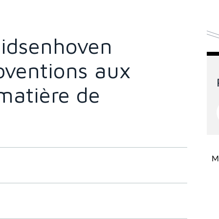
idsenhoven
bventions aux
matière de
Mi