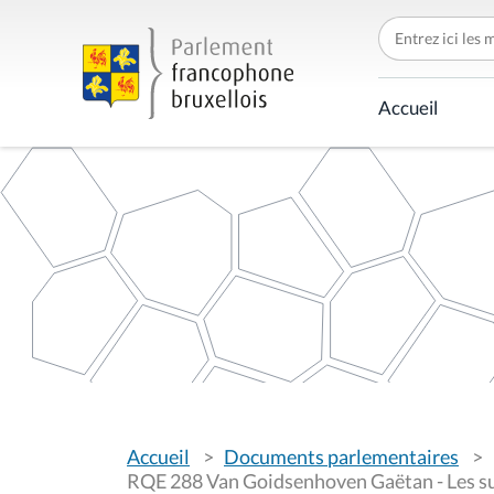
C
h
e
r
c
Accueil
h
e
r
p
a
r
V
Accueil
Documents parlementaires
o
u
RQE 288 Van Goidsenhoven Gaëtan - Les su