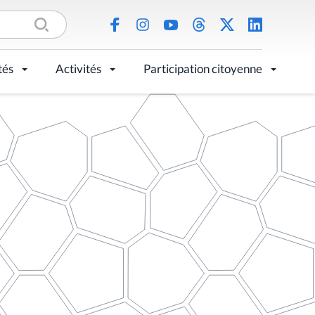
tés
Activités
Participation citoyenne