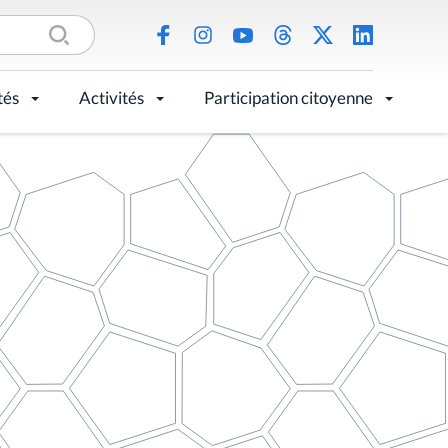
tés
Activités
Participation citoyenne