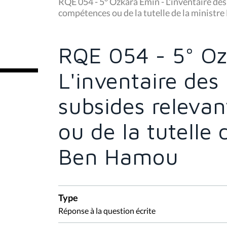
u
RQE 054 - 5° Ozkara Emin - L'inventaire des
s
compétences ou de la tutelle de la ministr
ê
t
e
s
RQE 054 - 5° Oz
i
c
i
L'inventaire des 
:
subsides releva
ou de la tutelle 
Ben Hamou
Type
Réponse à la question écrite