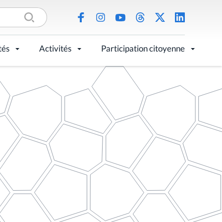
tés
Activités
Participation citoyenne