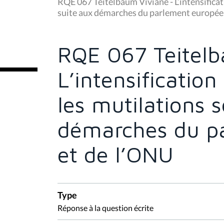
u
RQE 067 Teitelbaum Viviane - L’intensificati
s
suite aux démarches du parlement europée
ê
t
e
s
RQE 067 Teitelb
i
c
i
L’intensification
:
les mutilations 
démarches du p
et de l’ONU
Type
Réponse à la question écrite