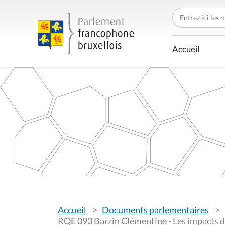
C
h
e
r
c
Accueil
h
e
r
p
a
r
V
Accueil
Documents parlementaires
o
u
RQE 093 Barzin Clémentine - Les impacts de l