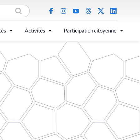
tés
Activités
Participation citoyenne