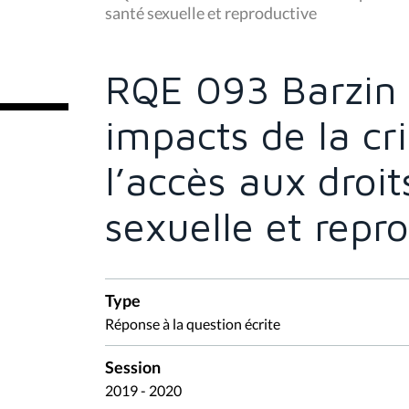
s
santé sexuelle et reproductive
ê
t
e
s
RQE 093 Barzin 
i
c
i
impacts de la cri
:
l’accès aux droit
sexuelle et repr
Type
Réponse à la question écrite
Session
2019 - 2020