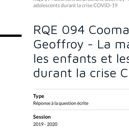
s
adolescents durant la crise COVID-19
ê
t
e
s
RQE 094 Cooma
i
c
i
Geoffroy - La m
:
les enfants et l
durant la crise 
Type
Réponse à la question écrite
Session
2019 - 2020