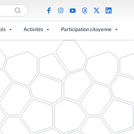
tés
Activités
Participation citoyenne