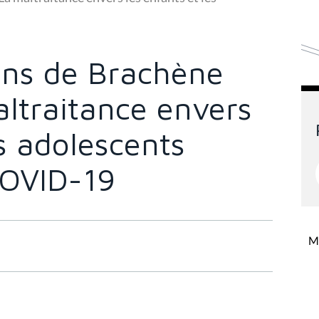
ns de Brachène
altraitance envers
es adolescents
COVID-19
Mi